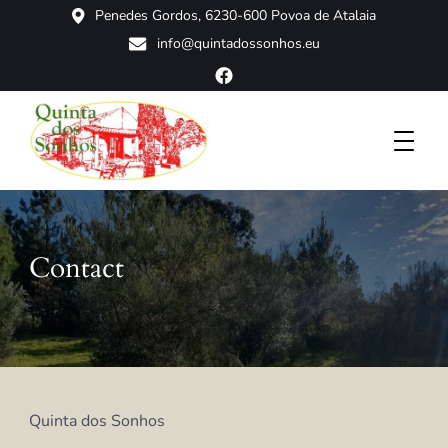
Penedes Gordos, 6230-600 Povoa de Atalaia
info@quintadossonhos.eu
In the hearth of Portugal
Quinta dos Sonhos
Contact
Quinta dos Sonhos